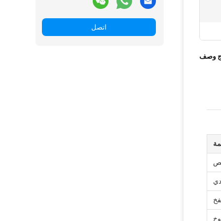
اتصل
ج وصف
مة
يص
دي
فخ
وخ