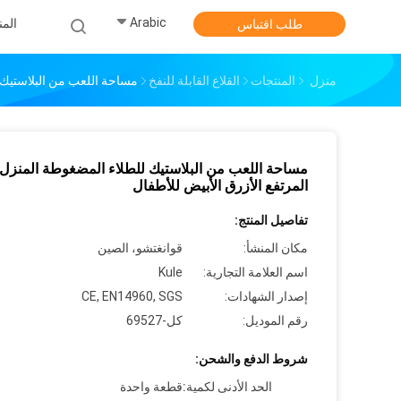
Arabic
الم
طلب اقتباس
منزل
المنتجات
القلاع القابلة للنفخ
مساحة اللعب من البلاستيك ل
مساحة اللعب من البلاستيك للطلاء المضغوطة المنزل
المرتفع الأزرق الأبيض للأطفال
تفاصيل المنتج:
مكان المنشأ:
قوانغتشو، الصين
اسم العلامة التجارية:
Kule
إصدار الشهادات:
CE, EN14960, SGS
رقم الموديل:
كل-69527
شروط الدفع والشحن:
الحد الأدنى لكمية:
قطعة واحدة