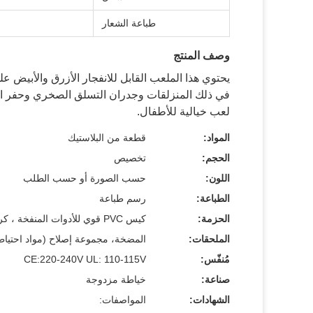
طباعة الشعار
وصف المنتج
يحتوي هذا الملعب القابل للانفجار الأزرق والأبيض عل
في ذلك المنزلقات وجدران التسلق الصخري وحفر الكر
لعب خيالية للأطفال.
المواد:
قطعة من البلاستيك
الحجم:
تخصيص
اللون:
حسب الصورة أو حسب الطلب
الطباعة:
رسم طباعة
الحزمة:
كيس PVC قوي للأدوات المنفخة ، كرتون للجهاز
الملحقات:
المضخة، مجموعة إصلاح (مواد احتياط
مُنفّس:
CE:220-240V UL: 110-115V
صناعة:
خياطة مزدوجة
الشهادات:
المواصفات: