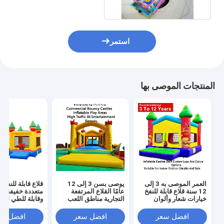
استمر
المنتجات الموصى بها
العمر الموصى به 3 إلى
يوصى بسن 3 إلى 12
قلاع قابلة للنفخ ب
12 سنة قلاع قابلة للنفخ
عامًا القلاع المرتفعة
متعددة خفيفة ال
خيارات شعار وألوان
التجارية مناطق اللعب
وقابلة للطي لسه
مخصصة من الشركة
القابلة للنفخ مصممة
النقل مع قدرة ت
المصنعة الأصلية مناسبة
لحركة المرور الكبيرة في
تصل إ
افضل سعر
افضل سعر
افضل سع
للاستخدام الداخلي
أماكن الترفيه
للمناسبات والحف