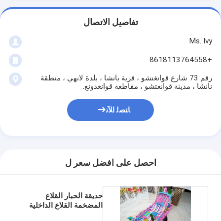
تفاصيل الاتصال
Ms. Ivy
+8618113764558
رقم 73 شارع قوانغتشو ، قرية يانشا ، بلدة لانهي ، منطقة
نانشا ، مدينة قوانغتشو ، مقاطعة قوانغدونغ.
ﺎﺘﺼﻟ ﺍﻶﻧ
احصل على افضل سعر ل
حديقة الحبار القلاع
المضخمة القلاع الداخلية
الملعب الوردي للأطفال