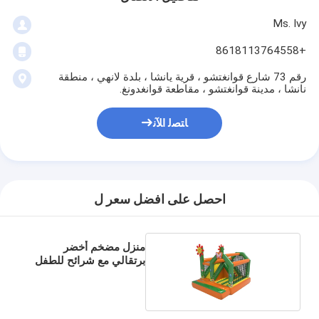
Ms. Ivy
+8618113764558
رقم 73 شارع قوانغتشو ، قرية يانشا ، بلدة لانهي ، منطقة
نانشا ، مدينة قوانغتشو ، مقاطعة قوانغدونغ.
ﺎﺘﺼﻟ ﺍﻶﻧ
احصل على افضل سعر ل
منزل مضخم أخضر
برتقالي مع شرائح للطفل