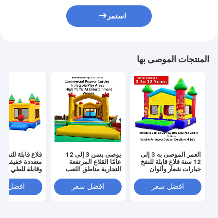
استمر
المنتجات الموصى بها
العمر الموصى به 3 إلى
يوصى بسن 3 إلى 12
قلاع قابلة للنفخ ب
12 سنة قلاع قابلة للنفخ
عامًا القلاع المرتفعة
متعددة خفيفة ال
خيارات شعار وألوان
التجارية مناطق اللعب
وقابلة للطي لسه
مخصصة من الشركة
القابلة للنفخ مصممة
النقل مع قدرة ت
المصنعة الأصلية مناسبة
لحركة المرور الكبيرة في
تصل إ
افضل سعر
افضل سعر
افضل سع
للاستخدام الداخلي
أماكن الترفيه
للمناسبات والحف
والخارجي متينة وآمنة