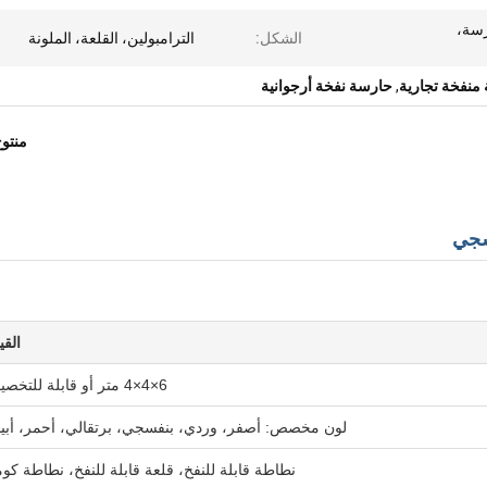
سة،
الشكل:
الترامبولين، القلعة، الملونة
منفخة تجارية
,
حارسة نفخة أرجوانية
منتو
سجي
القي
6×4×4 متر أو قابلة للتخصيص
لون مخصص: أصفر، وردي، بنفسجي، برتقالي، أحمر، أب
نطاطة قابلة للنفخ، قلعة قابلة للنفخ، نطاطة كوم