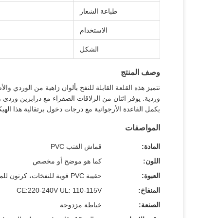
طباعة الشعار
الاستخدام
الشكل
وصف المنتج
تتميز هذه القلعة القابلة للنفخ بألوان زاهية من الوردي و
وردية. يوفر اثنان من الزلاقات الصفراء مع درابزين وردي و
يكمل القاعدة الأرجوانية مع درجات دخول برتقالية هذا الهي
المواصفات
المادة:
قماش القنب PVC
اللون:
كما هو موضح أو مخصص
العبوة:
حقيبة PVC قوية للنفخات، كرتون للمنفاخ
المنفاخ:
CE:220-240V UL: 110-115V
الصنعة:
خياطة مزدوجة