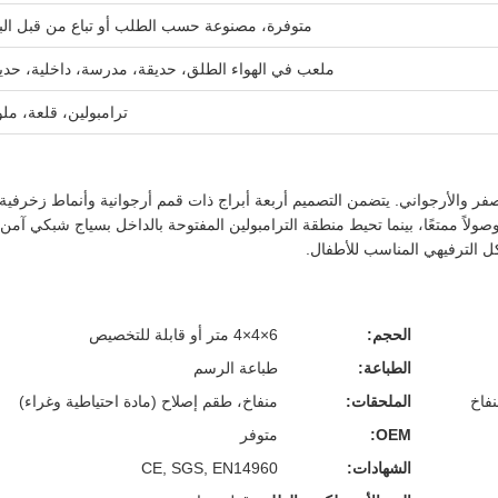
متوفرة، مصنوعة حسب الطلب أو تباع من قبل البا
ملعب في الهواء الطلق، حديقة، مدرسة، داخلية، حدي
ترامبولين، قلعة، ملو
الأصفر والأرجواني. يتضمن التصميم أربعة أبراج ذات قمم أرجوانية وأنماط زخرفية
صولاً ممتعًا، بينما تحيط منطقة الترامبولين المفتوحة بالداخل بسياج شبكي آمن.
كل الترفيهي المناسب للأطفال.
الحجم:
6×4×4 متر أو قابلة للتخصيص
الطباعة:
طباعة الرسم
الملحقات:
منفاخ، طقم إصلاح (مادة احتياطية وغراء)
OEM:
متوفر
الشهادات:
CE, SGS, EN14960