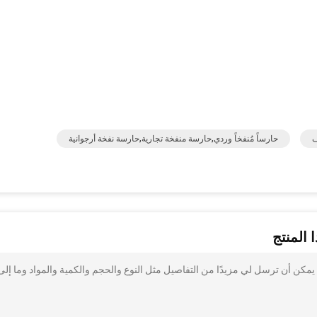
ف
حارساً مُنفخاً وردي,حارسة منفخة تجارية,حارسة نفخة أرجوانية
 المنتج
مكن أن ترسل لي مزيدًا من التفاصيل مثل النوع والحجم والكمية والمواد وما إلى