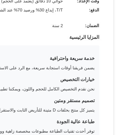
وقت الإعداد:
حوالي 10 دقائق (يعتمد على الحجم)
الدفع:
T/T، إيداع 30% ورصيد 70% عند الشحن
الضمان:
2 سنة
المزايا الرئيسية
خدمة سريعة واحترافية
يضمن فريقنا أوقات استجابة سريعة، مع الرد على الاستفسارات في غضون 12 ساعة
خيارات التخصيص
نحن نقدم التخصيص الكامل للحجم واللون، ويمكننا تطب
تصميم مستقر ومتين
يتميز كل منتج بحلقات D متينة للتأريض الثابت والاستقرار أثناء الاستخدام.
طباعة عالية الجودة
توفر أحدث تقنيات الطباعة مطبوعات مخصصة زاهية وو