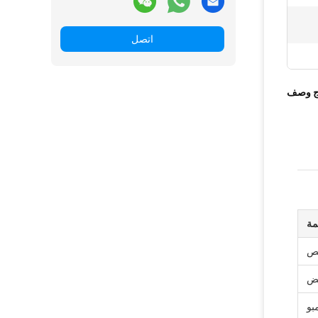
اتصل
ج وصف
مة
يض
بو