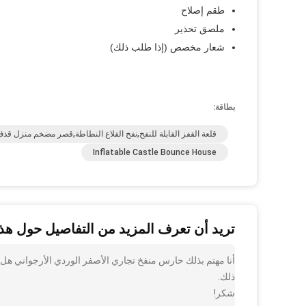
طقم إصلاح
ملصق تحذير
شعار مخصص (إذا طلب ذلك)
بطاقة:
قلعة القفز القابلة للنفخ,نفخ القلاع النطاطة,قصر مضخم منزل قذ
Inflatable Castle Bounce House
تريد أن تعرف المزيد من التفاصيل حول هذا
أنا مهتم بذلك حارس منفخ تجاري الأصفر الوردي الأرجواني هل ي
ذلك.
شكر!