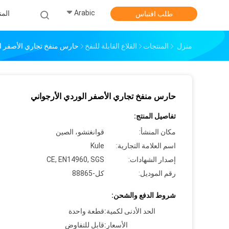
Arabic
الم
طلب اقتباس
منزل
المنتجات
القلاع القابلة للنفخ
حارس منفخ تجاري الأصفر ال
حارس منفخ تجاري الأصفر الوردي الأرجواني
تفاصيل المنتج:
مكان المنشأ:
قوانغتشو، الصين
اسم العلامة التجارية:
Kule
إصدار الشهادات:
CE, EN14960, SGS
رقم الموديل:
كل-88865
شروط الدفع والشحن:
الحد الأدنى لكمية:
قطعة واحدة
الأسعار:
قابل للتفاوض