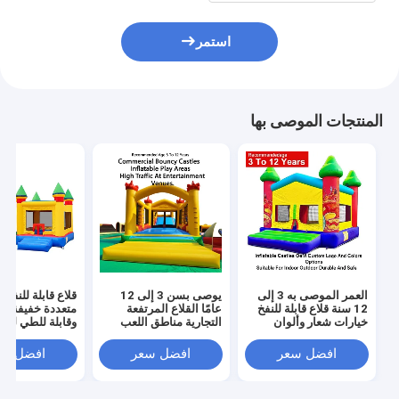
استمر
المنتجات الموصى بها
العمر الموصى به 3 إلى
يوصى بسن 3 إلى 12
قلاع قابلة للنفخ ب
12 سنة قلاع قابلة للنفخ
عامًا القلاع المرتفعة
متعددة خفيفة ال
خيارات شعار وألوان
التجارية مناطق اللعب
وقابلة للطي لسه
مخصصة من الشركة
القابلة للنفخ مصممة
النقل مع قدرة ت
المصنعة الأصلية مناسبة
لحركة المرور الكبيرة في
تصل إ
افضل سعر
افضل سعر
افضل سع
للاستخدام الداخلي
أماكن الترفيه
للمناسبات والحف
والخارجي متينة وآمنة