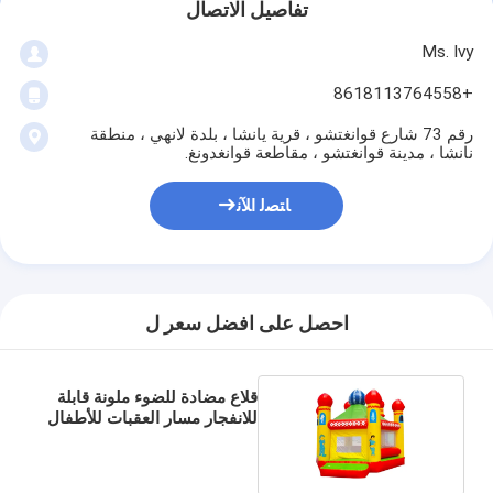
تفاصيل الاتصال
Ms. Ivy
+8618113764558
رقم 73 شارع قوانغتشو ، قرية يانشا ، بلدة لانهي ، منطقة
نانشا ، مدينة قوانغتشو ، مقاطعة قوانغدونغ.
ﺎﺘﺼﻟ ﺍﻶﻧ
احصل على افضل سعر ل
قلاع مضادة للضوء ملونة قابلة
للانفجار مسار العقبات للأطفال