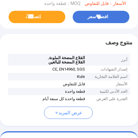
الأسعار：قابل للتفاوض
MOQ：قطعة واحدة
افضل سعر
ﺎﺘﺼﻟ ﺍﻶﻧ
منتوج وصف
,
القلاع المضخة الملونة
أبرز
القلاع المضخة للبالغين
إصدار الشهادات
CE, EN14960, SGS
اسم العلامة التجارية
Kule
الأسعار
قابل للتفاوض
الحد الأدنى لكمية
قطعة واحدة
القدرة على العرض
قطعة واحدة كل سبعة أيام
عرض المزيد