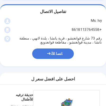
تفاصيل الاتصال
Ms. Ivy
+8618113764558
رقم 73 شارع قوانغتشو ، قرية يانشا ، بلدة لانهي ، منطقة
نانشا ، مدينة قوانغتشو ، مقاطعة قوانغدونغ.
ﺎﺘﺼﻟ ﺍﻶﻧ
احصل على افضل سعر ل
حديقة ترفيه
للأطفال