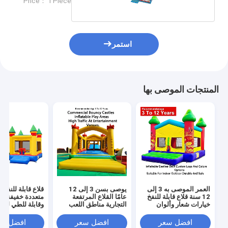
Price： 1 Piece
استمر
المنتجات الموصى بها
العمر الموصى به 3 إلى
يوصى بسن 3 إلى 12
قلاع قابلة للنفخ ب
12 سنة قلاع قابلة للنفخ
عامًا القلاع المرتفعة
متعددة خفيفة ال
خيارات شعار وألوان
التجارية مناطق اللعب
وقابلة للطي لسه
مخصصة من الشركة
القابلة للنفخ مصممة
النقل مع قدرة ت
المصنعة الأصلية مناسبة
لحركة المرور الكبيرة في
تصل إ
افضل سعر
افضل سعر
افضل سع
للاستخدام الداخلي
أماكن الترفيه
للمناسبات والحف