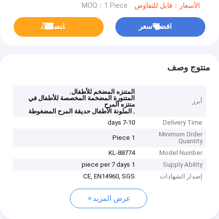
الأسعار：قابل للتفاوض
MOQ：1 Piece
افضل سعر
ﺎﺘﺼﻟ ﺍﻶﻧ
منتوج وصف
,
المتنزه المضخم للأطفال
المتنورة المضخمة المخصصة للأطفال في
أبرز
منتزه المرح
,
الملونة الأطفال حديقة المرح المضغوطة
7-10 days
Delivery Time
Minimum Order
1 Piece
Quantity
KL-88774
Model Number
1 piece per 7 days
Supply Ability
إصدار الشهادات
CE, EN14960, SGS
عرض المزيد