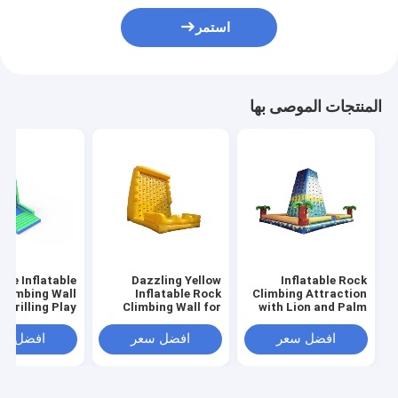
استمر
المنتجات الموصى بها
ive Inflatable
Dazzling Yellow
Inflatable Rock
Climbing Wall
Inflatable Rock
Climbing Attraction
 Thrilling Play
Climbing Wall for
with Lion and Palm
utdoor Times
Delightful Activities
Tree Design for
Children's Outdoor
افضل سعر
افضل سعر
افضل سع
Fun