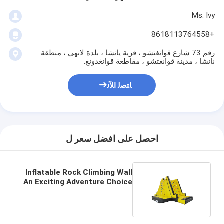
Ms. Ivy
+8618113764558
رقم 73 شارع قوانغتشو ، قرية يانشا ، بلدة لانهي ، منطقة
نانشا ، مدينة قوانغتشو ، مقاطعة قوانغدونغ.
ﺎﺘﺼﻟ ﺍﻶﻧ
احصل على افضل سعر ل
Inflatable Rock Climbing Wall
An Exciting Adventure Choice
for All Ages