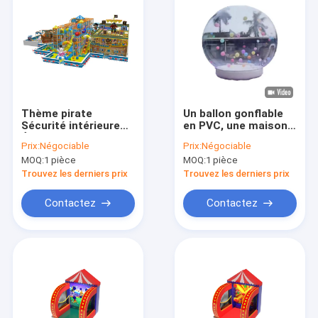
Thème pirate
Un ballon gonflable
Sécurité intérieure
en PVC, une maison à
Équipement de
bulles transparente
Prix:
Négociable
Prix:
Négociable
terrain de jeux doux
pour une bonne
MOQ:
1 pièce
MOQ:
1 pièce
500m2 Pour les
photographie
enfants
Trouvez les derniers prix
Trouvez les derniers prix
Contactez
Contactez
À la maison
Produits
À propos de nous