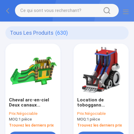
Tous Les Produits
(630)
Cheval arc-en-ciel
Location de
Deux canaux
toboggans
parallèles Glissières
gonflables pour les
Prix:
Négociable
Prix:
Négociable
gonflables avec des
enfants
MOQ:
1 pièce
MOQ:
1 pièce
piliers en forme de
bonbons
Trouvez les derniers prix
Trouvez les derniers prix