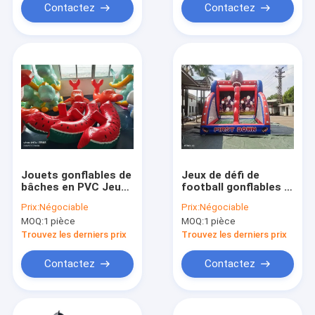
Contactez
Contactez
Jouets gonflables de
Jeux de défi de
bâches en PVC Jeux
football gonflables à
de pastèque pour
l'extérieur
Prix:
Négociable
Prix:
Négociable
enfants
MOQ:
1 pièce
MOQ:
1 pièce
Trouvez les derniers prix
Trouvez les derniers prix
Contactez
Contactez