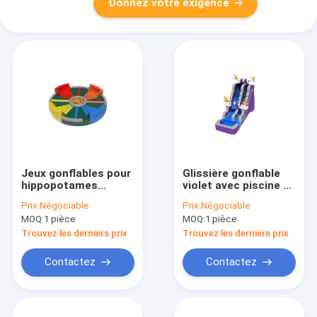
Donnez votre exigence
Jeux gonflables pour
Glissière gonflable
hippopotames
violet avec piscine et
affamés à couleurs
terrain de jeu
Prix:
Négociable
Prix:
Négociable
multiples
extérieur
MOQ:
1 pièce
MOQ:
1 pièce
Trouvez les derniers prix
Trouvez les derniers prix
Contactez
Contactez