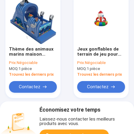
Thème des animaux
Jeux gonflables de
marins maison
terrain de jeu pour
gonflable avec petit
enfants
Prix:
Négociable
Prix:
Négociable
toboggan
MOQ:
1 pièce
MOQ:
1 pièce
Trouvez les derniers prix
Trouvez les derniers prix
Contactez
Contactez
Économisez votre temps
Laissez-nous contacter les meilleurs
produits avec vous.