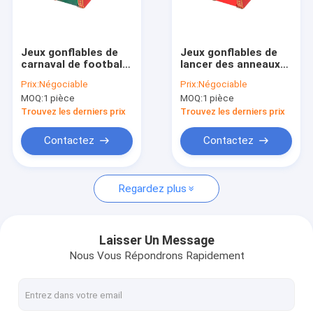
Visite de l'usine
Contrôle qualité
Jeux gonflables de
Jeux gonflables de
carnaval de football
lancer des anneaux
Contactez-nous
2x2x2.5m Pour le
Activités de carnaval
Prix:
Négociable
Prix:
Négociable
parc de jeux
pour le parc de jeux
MOQ:
1 pièce
MOQ:
1 pièce
Nouvelles
Trouvez les derniers prix
Trouvez les derniers prix
Les affaires
Contactez
Contactez
Demander un devis
Regardez plus
châteaux gonflables
Laisser Un Message
Nous Vous Répondrons Rapidement
Glissières gonflables
Des toboggans gonflables