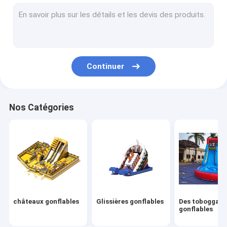
Des obstacles gonflables
Jeux gonflables
Tentes gonflables
Continuer
Voûtes gonflables
Jouets flottants gonflables
Nos Catégories
Des obstacles gonflables
Châteaux gonflables
parc aquatique gonflable
Terrain de jeu mou
châteaux gonflables
Glissières gonflables
Des toboggan
La glissière du château de rebond
gonflables