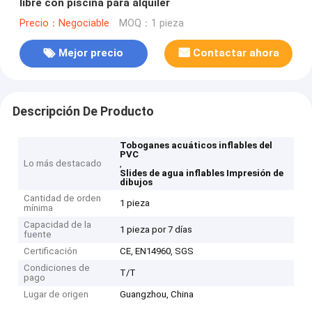
libre con piscina para alquiler
Precio：Negociable
MOQ：1 pieza
Mejor precio
Contactar ahora
Descripción De Producto
Toboganes acuáticos inflables del
PVC
Lo más destacado
,
Slides de agua inflables Impresión de
dibujos
Cantidad de orden
1 pieza
mínima
Capacidad de la
1 pieza por 7 días
fuente
Certificación
CE, EN14960, SGS
Condiciones de
T/T
pago
Lugar de origen
Guangzhou, China