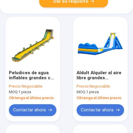
Dar su requisito
Peludices de agua
Aldult Alquiler al aire
inflables grandes con
libre grandes
piscina
toboganes de agua
Precio:
Negociable
Precio:
Negociable
inflables con piscina
MOQ:
1 pieza
MOQ:
1 pieza
Obtenga el último precio
Obtenga el último precio
Contactar ahora
Contactar ahora