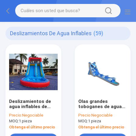
Deslizamientos De Agua Inflables
(59)
Deslizamientos de
Olas grandes
agua inflables de
toboganes de agua
verano azul naranja
inflables con piscina
Precio:
Negociable
Precio:
Negociable
con piscina
larga Color azul
MOQ:
1 pieza
MOQ:
1 pieza
Obtenga el último precio
Obtenga el último precio