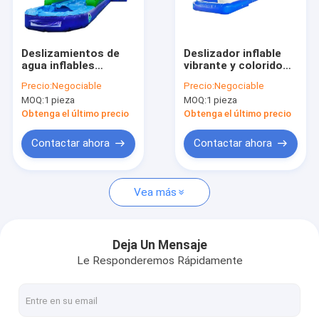
Visita a la fábrica
Control de calidad
Deslizamientos de
Deslizador inflable
agua inflables
vibrante y colorido
Contáctenos
enormes al aire libre
para niños
Precio:
Negociable
Precio:
Negociable
con piscina para
MOQ:
1 pieza
MOQ:
1 pieza
alquiler
Noticias
Obtenga el último precio
Obtenga el último precio
Casos
Contactar ahora
Contactar ahora
Solicitar una cotización
Vea más
castillos inflables
Deja Un Mensaje
Le Responderemos Rápidamente
Diapositivas inflables
Deslizamientos de agua inflables