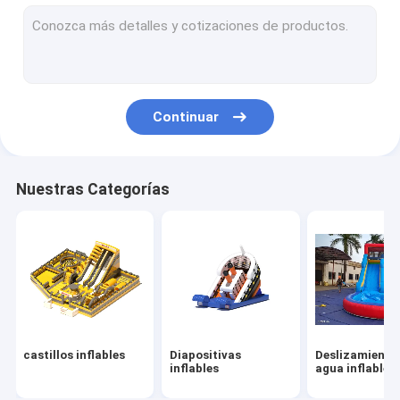
Obstáculos inflables
Juegos inflables
Tiendas de campaña inflables
Continuar
Arcos inflables
Juguetes flotantes de agua inflables
Nuestras Categorías
Obstáculos de agua inflables
Castillos de agua inflables
parque inflable del agua
Patio suave
castillos inflables
Diapositivas
Deslizamiento
Deslizamiento del castillo de rebote
inflables
agua inflables