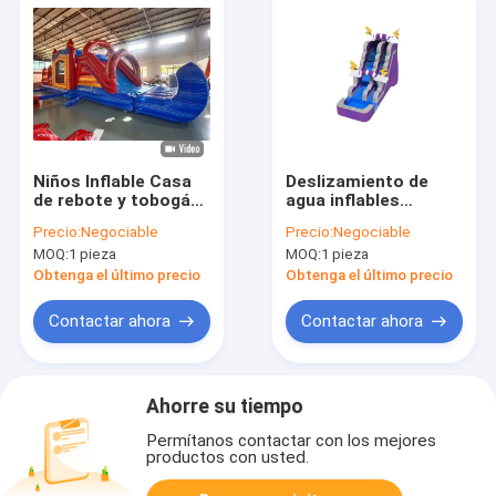
Niños Inflable Casa
Deslizamiento de
de rebote y tobogán
agua inflables
personalizado con
morado con piscina y
Precio:
Negociable
Precio:
Negociable
tapón de piscina
patio al aire libre
MOQ:
1 pieza
MOQ:
1 pieza
Obtenga el último precio
Obtenga el último precio
Contactar ahora
Contactar ahora
Ahorre su tiempo
Permítanos contactar con los mejores
productos con usted.