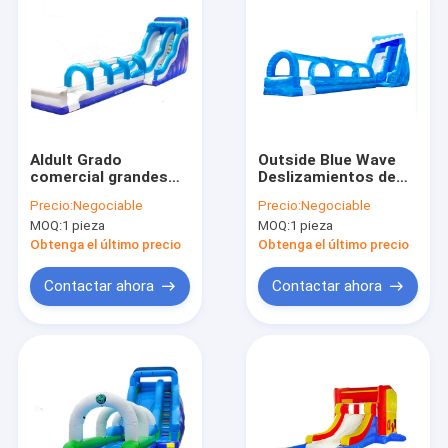
Aldult Grado
Outside Blue Wave
comercial grandes
Deslizamientos de
toboganes de agua
agua inflables largos
Precio:
Negociable
Precio:
Negociable
inflables con piscina
con piscina para
MOQ:
1 pieza
MOQ:
1 pieza
adultos
Obtenga el último precio
Obtenga el último precio
Contactar ahora
Contactar ahora
Inicio
Productos
Sobre nosotros