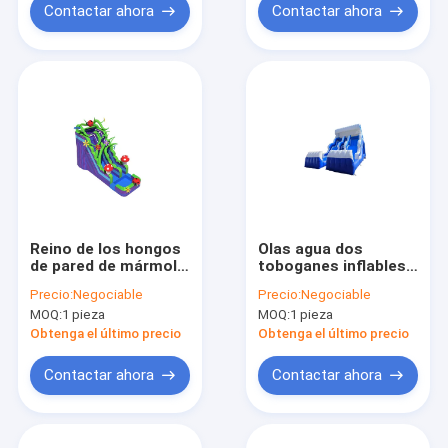
Contactar ahora
Contactar ahora
Reino de los hongos
Olas agua dos
de pared de mármol
toboganes inflables
toboganes inflables
blanco y azul con
Precio:
Negociable
Precio:
Negociable
de agua con piscina
dos piscinas
MOQ:
1 pieza
MOQ:
1 pieza
Obtenga el último precio
Obtenga el último precio
Contactar ahora
Contactar ahora