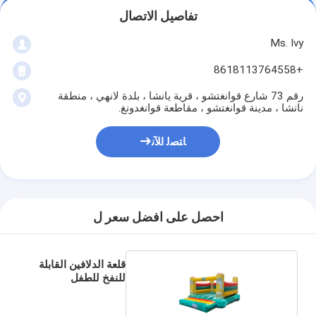
تفاصيل الاتصال
Ms. Ivy
+8618113764558
رقم 73 شارع قوانغتشو ، قرية يانشا ، بلدة لانهي ، منطقة
نانشا ، مدينة قوانغتشو ، مقاطعة قوانغدونغ.
ﺎﺘﺼﻟ ﺍﻶﻧ
احصل على افضل سعر ل
قلعة الدلافين القابلة
للنفخ للطفل