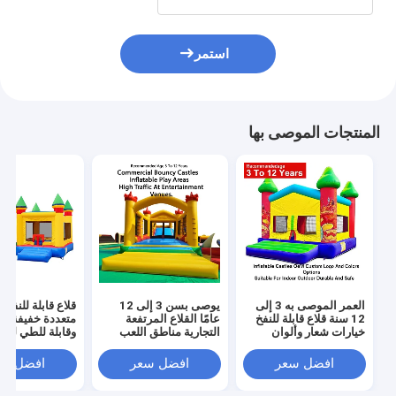
استمر
المنتجات الموصى بها
العمر الموصى به 3 إلى
يوصى بسن 3 إلى 12
قلاع قابلة للنفخ ب
12 سنة قلاع قابلة للنفخ
عامًا القلاع المرتفعة
متعددة خفيفة ال
خيارات شعار وألوان
التجارية مناطق اللعب
وقابلة للطي لسه
مخصصة من الشركة
القابلة للنفخ مصممة
النقل مع قدرة ت
المصنعة الأصلية مناسبة
لحركة المرور الكبيرة في
تصل إ
افضل سعر
افضل سعر
افضل سع
للاستخدام الداخلي
أماكن الترفيه
للمناسبات والحف
والخارجي متينة وآمنة