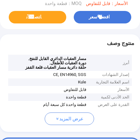
الأسعار：قابل للتفاوض
MOQ：قطعة واحدة
افضل سعر
ﺎﺘﺼﻟ ﺍﻶﻧ
منتوج وصف
,
مسار العقبات الدائري القابل للنفخ
أبرز
,
دورة العقبات للأطفال
حلقة دائرية مسار العقبات قلعة القفز
إصدار الشهادات
CE, EN14960, SGS
اسم العلامة التجارية
Kule
الأسعار
قابل للتفاوض
الحد الأدنى لكمية
قطعة واحدة
القدرة على العرض
قطعة واحدة كل سبعة أيام
عرض المزيد