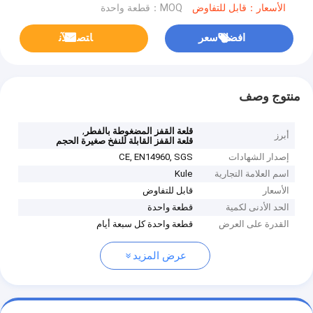
الأسعار：قابل للتفاوض
MOQ：قطعة واحدة
افضل سعر
ﺎﺘﺼﻟ ﺍﻶﻧ
منتوج وصف
,
قلعة القفز المضغوطة بالفطر
أبرز
قلعة القفز القابلة للنفخ صغيرة الحجم
إصدار الشهادات
CE, EN14960, SGS
اسم العلامة التجارية
Kule
الأسعار
قابل للتفاوض
الحد الأدنى لكمية
قطعة واحدة
القدرة على العرض
قطعة واحدة كل سبعة أيام
عرض المزيد