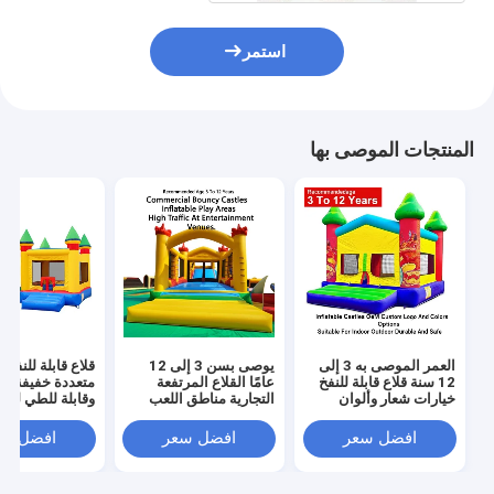
استمر
المنتجات الموصى بها
العمر الموصى به 3 إلى
يوصى بسن 3 إلى 12
قلاع قابلة للنفخ ب
12 سنة قلاع قابلة للنفخ
عامًا القلاع المرتفعة
متعددة خفيفة ال
خيارات شعار وألوان
التجارية مناطق اللعب
وقابلة للطي لسه
مخصصة من الشركة
القابلة للنفخ مصممة
النقل مع قدرة ت
المصنعة الأصلية مناسبة
لحركة المرور الكبيرة في
تصل إ
افضل سعر
افضل سعر
افضل سع
للاستخدام الداخلي
أماكن الترفيه
للمناسبات والحف
والخارجي متينة وآمنة