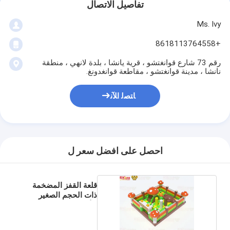
تفاصيل الاتصال
Ms. Ivy
+8618113764558
رقم 73 شارع قوانغتشو ، قرية يانشا ، بلدة لانهي ، منطقة
نانشا ، مدينة قوانغتشو ، مقاطعة قوانغدونغ.
ﺎﺘﺼﻟ ﺍﻶﻧ
احصل على افضل سعر ل
قلعة القفز المضخمة
ذات الحجم الصغير
للأطفال الصغار