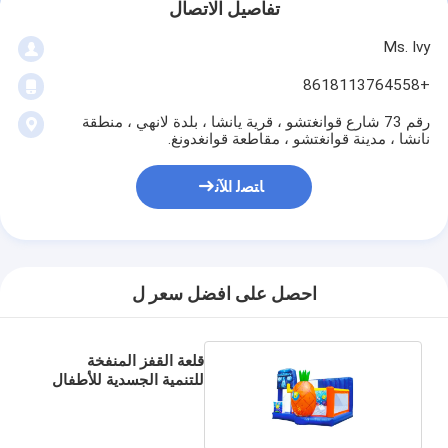
تفاصيل الاتصال
Ms. Ivy
+8618113764558
رقم 73 شارع قوانغتشو ، قرية يانشا ، بلدة لانهي ، منطقة
نانشا ، مدينة قوانغتشو ، مقاطعة قوانغدونغ.
ﺎﺘﺼﻟ ﺍﻶﻧ
احصل على افضل سعر ل
قلعة القفز المنفخة
للتنمية الجسدية للأطفال