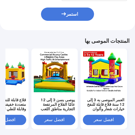
استمر
المنتجات الموصى بها
العمر الموصى به 3 إلى
يوصى بسن 3 إلى 12
قلاع قابلة للنفخ ب
12 سنة قلاع قابلة للنفخ
عامًا القلاع المرتفعة
متعددة خفيفة ال
خيارات شعار وألوان
التجارية مناطق اللعب
وقابلة للطي لسه
مخصصة من الشركة
القابلة للنفخ مصممة
النقل مع قدرة ت
المصنعة الأصلية مناسبة
لحركة المرور الكبيرة في
تصل إ
افضل سعر
افضل سعر
افضل سع
للاستخدام الداخلي
أماكن الترفيه
للمناسبات والحف
والخارجي متينة وآمنة