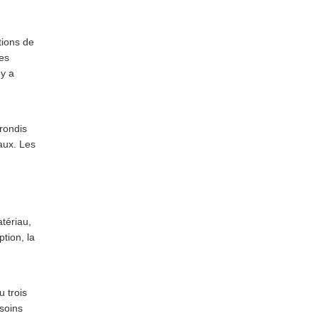
tions de
des
 y a
rrondis
aux. Les
atériau,
tion, la
 trois
esoins