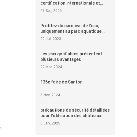
certification internationale et
conformité des matériaux dans
27 Sep, 2025
l'acquisition de châteaux
gonflables
Profitez du carnaval de l'eau,
uniquement au parc aquatique
gonflable
22 Jul, 2023
Les jeux gonflables présentent
plusieurs avantages
22 Mar, 2024
136e foire de Canton
5 Nov, 2024
précautions de sécurité détaillées
pour l'utilisation des châteaux
gonflables pour enfants
3 Jan, 2025
,