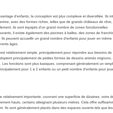
avantage d'enfants, la conception est plus complexe et diversifiée. Ils in
anime, avec des formes riches, telles que de grands châteaux de rêve,
llement, ils sont équipés d'un grand nombre de zones fonctionnelles
ourants, il existe également des piscines à balles, des zones de franch
c. Ils peuvent accueillir un grand nombre d'enfants pour jouer en même
érents âges.
est relativement simple, principalement pour répondre aux besoins de
 adoptent principalement de petites formes de dessins animés mignons
ux. Les fonctions sont plus basiques, comprenant généralement un simp
principalement pour 1 à 2 enfants ou un petit nombre d'enfants pour jou
ille relativement importante, couvrant une superficie de dizaines, voire d
vement hauts, certains atteignant plusieurs mètres. Cela offre suffisam
nt. Ils sont généralement placés dans des espaces ouverts tels que les