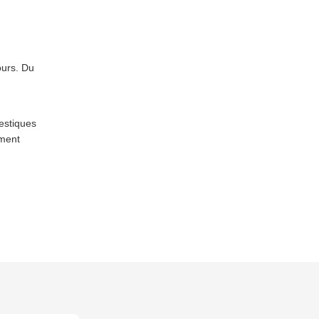
ours. Du
mestiques
ement