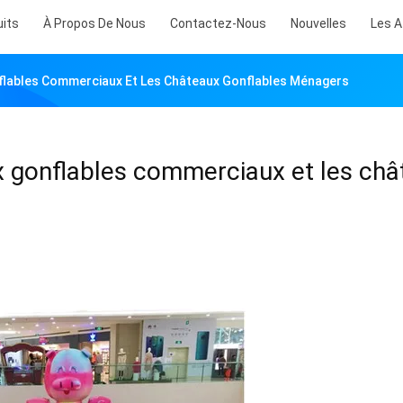
uits
À Propos De Nous
Contactez-Nous
Nouvelles
Les A
flables Commerciaux Et Les Châteaux Gonflables Ménagers
x gonflables commerciaux et les ch