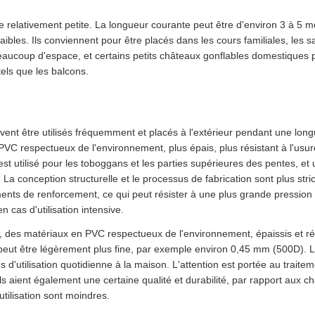
lle relativement petite. La longueur courante peut être d'environ 3 à 5 m
aibles. Ils conviennent pour être placés dans les cours familiales, les s
beaucoup d'espace, et certains petits châteaux gonflables domestiques
tels que les balcons.
ent être utilisés fréquemment et placés à l'extérieur pendant une lon
 PVC respectueux de l'environnement, plus épais, plus résistant à l'usur
 utilisé pour les toboggans et les parties supérieures des pentes, et 
 La conception structurelle et le processus de fabrication sont plus stri
ments de renforcement, ce qui peut résister à une plus grande pression 
n cas d'utilisation intensive.
 des matériaux en PVC respectueux de l'environnement, épaissis et ré
e peut être légèrement plus fine, par exemple environ 0,45 mm (500D). 
d'utilisation quotidienne à la maison. L'attention est portée au traite
ils aient également une certaine qualité et durabilité, par rapport aux c
utilisation sont moindres.