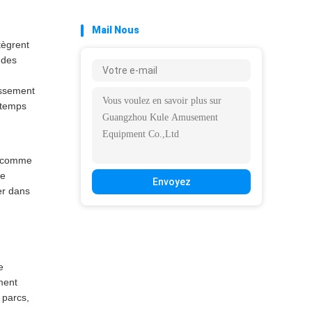
Mail Nous
tègrent
 des
issement
 temps
, comme
le
Envoyez
er dans
e
ment
 parcs,