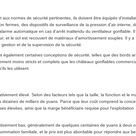
ux normes de sécurité pertinentes, ils doivent être équipés d'installa
ion fermes, des dispositifs de surveillance de la pression d'air interne, 
arme automatique en cas d'arrêt inattendu du ventilateur gonflable. Il
, et le sol est recouvert de matériaux d'amortissement souples. Il y a
estion et de la supervision de la sécurité.
ent également certaines conceptions de sécurité, telles que des bords a
tivement moins stricts et complets que les châteaux gonflables commerci
ls les utilisent.
ativement élevé. Selon des facteurs tels que la taille, la fonction et le m
es dizaines de milliers de yuans. Parce que leur coût comprend la concep
ses élevées, ainsi que la marge bénéficiaire requise pour l'exploitation
lativement bas, généralement de quelques centaines de yuans à deux ou
nsommation familiale, et le prix est plus abordable pour répondre aux b