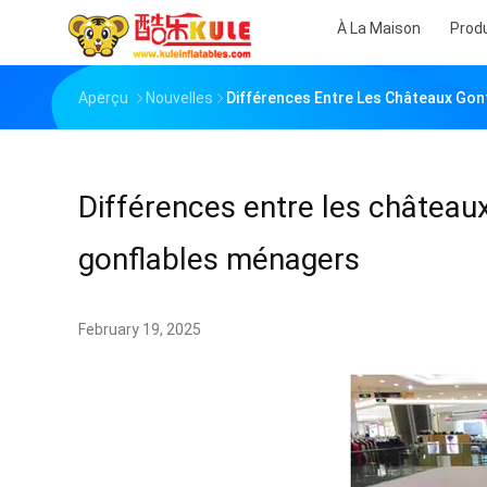
À La Maison
Prod
Aperçu
Nouvelles
Différences Entre Les Châteaux Gon
Différences entre les château
gonflables ménagers
February 19, 2025