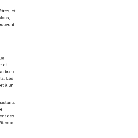
ètres, et
alons,
 peuvent
gue
e et
un tissu
cts. Les
et à un
sistants
Le
ment des
hâteaux