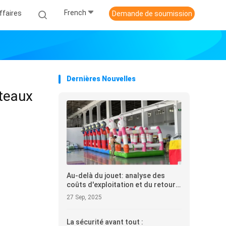
French
ffaires
Demande de soumission
Dernières Nouvelles
âteaux
Au-delà du jouet: analyse des
coûts d'exploitation et du retour
sur investissement (ROI) pour les
27 Sep, 2025
acheteurs de châteaux gonflables
La sécurité avant tout :