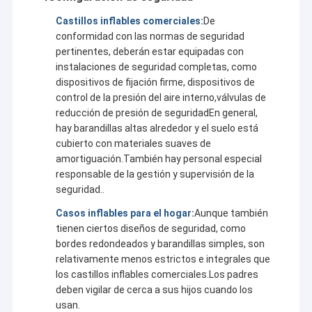
profunda participación en la industria dinámica de inflables.000
Visita a la fábrica
Castillos inflables comerciales:
De
m2 de fábrica tiene un diseño a gran escala y
conformidad con las normas de seguridad
racionalIntegrando I+D, producción y ventas, la compañía reúne
Control de calidad
a los mejores diseñadores de juguetes inflables que dotan a los
pertinentes, deberán estar equipadas con
productos de una vitalidad vívida a través del ingenio
instalaciones de seguridad completas, como
Contáctenos
creativo,junto con trabajadores de costura altamente
dispositivos de fijación firme, dispositivos de
calificados que demuestran profesionalismo en cada punto y
control de la presión del aire interno,válvulas de
trabajadores de sellado experimentados que aseguran el
Noticias
sellado perfecto del producto. Manteniendo los valores
reducción de presión de seguridadEn general,
fundamentales de "integridad, servicio, calidad y ganar-ganar",
hay barandillas altas alrededor y el suelo está
Casos
Kule continúa avanzando y ofreciendo productos y servicios de
cubierto con materiales suaves de
primera calidad a los clientes.
amortiguación.También hay personal especial
Solicitar una cotización
responsable de la gestión y supervisión de la
seguridad..
Los productos inflables de Kule son muy diversos:
- Los castillos inflables crean una atmósfera de cuento de
Casos inflables para el hogar:
Aunque también
hadas para los niños.
castillos inflables
tienen ciertos diseños de seguridad, como
- Los emocionantes toboganes inflables y los toboganes
bordes redondeados y barandillas simples, son
acuáticos ofrecen experiencias emocionantes (estos últimos
Diapositivas inflables
relativamente menos estrictos e integrales que
son perfectos para refrescarse con salpicaduras).
- Las pistas de obstáculos inflables despiertan el espíritu de
los castillos inflables comerciales.Los padres
búsqueda de desafíos, mientras que los juegos divertidos
Deslizamientos de agua inflables
deben vigilar de cerca a sus hijos cuando los
añaden alegría a los momentos felices.
usan.
- Las prácticas tiendas de campaña inflables sirven como