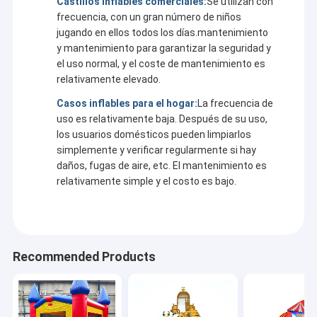
Castillos inflables comerciales:
Se utilizan con
- Entrega rápida para cumplir con su cronograma sin retrasos.
Los niños de rocking cabalgan
- Precios asequibles para disfrutar de productos de alta calidad
frecuencia, con un gran número de niños
sin costes adicionales.
jugando en ellos todos los días.mantenimiento
- Servicio posventa completo: su equipo resuelve rápidamente
y mantenimiento para garantizar la seguridad y
cualquier problema durante el uso, dándole tranquilidad.
el uso normal, y el coste de mantenimiento es
relativamente elevado.
Casos inflables para el hogar:
La frecuencia de
uso es relativamente baja. Después de su uso,
los usuarios domésticos pueden limpiarlos
simplemente y verificar regularmente si hay
daños, fugas de aire, etc. El mantenimiento es
relativamente simple y el costo es bajo.
Recommended Products