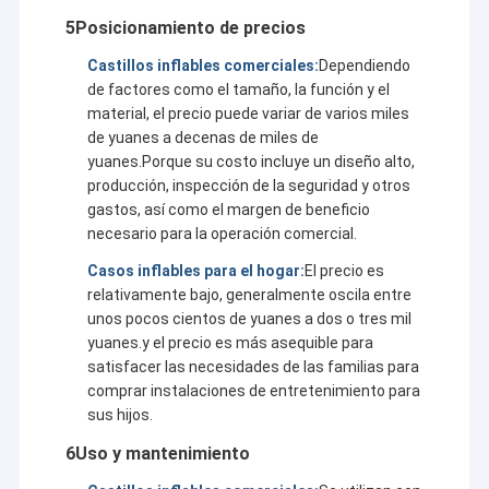
Obstáculos inflables
opciones ideales de ocio al aire libre, y los llamativos arcos
5Posicionamiento de precios
inflables mejoran la solemnidad del evento.
- Los juguetes flotantes de agua permiten disfrutar de las olas,
Juegos inflables
Castillos inflables comerciales:
Dependiendo
complementados por emocionantes parques acuáticos y
de factores como el tamaño, la función y el
patios de recreo suaves.
Tiendas de campaña inflables
material, el precio puede variar de varios miles
Cada producto encarna la dedicación y la experiencia de Kule.
de yuanes a decenas de miles de
El de Kule.
Los productos inflables utilizan estrictamente
Arcos inflables
yuanes.Porque su costo incluye un diseño alto,
materiales de la más alta calidad, todos certificados por CE,
producción, inspección de la seguridad y otros
EN14960, SGS, etc. Cada producto se somete a rigurosas
Juguetes flotantes de agua inflables
gastos, así como el margen de beneficio
pruebas de resistencia al agua, al fuego, al frío,y ensayos de
necesario para la operación comercial.
presión antes de la entrega para garantizar la seguridad en
Obstáculos de agua inflables
diversos entornosCon un diseño perfecto y un sistema de corte
Casos inflables para el hogar:
El precio es
computarizado avanzado, los materiales se cortan con
relativamente bajo, generalmente oscila entre
precisión para garantizar que cada producto tenga una forma
Castillos de agua inflables
perfecta, tanto en líneas lisas como en proporciones
unos pocos cientos de yuanes a dos o tres mil
generales.que se asemeja a una obra de arte.
yuanes.y el precio es más asequible para
parque inflable del agua
satisfacer las necesidades de las familias para
El de Kule.
equipo de diseño profesional, talentoso y
comprar instalaciones de entretenimiento para
apasionado, puede personalizar cualquier producto inflable a
Patio suave
sus hijos.
sus necesidades, presupuesto, lugares específicos, o
requisitos especiales.y sus diseñadores se encargarán del
Deslizamiento del castillo de rebote
6Uso y mantenimiento
resto.
Kule asegura que: