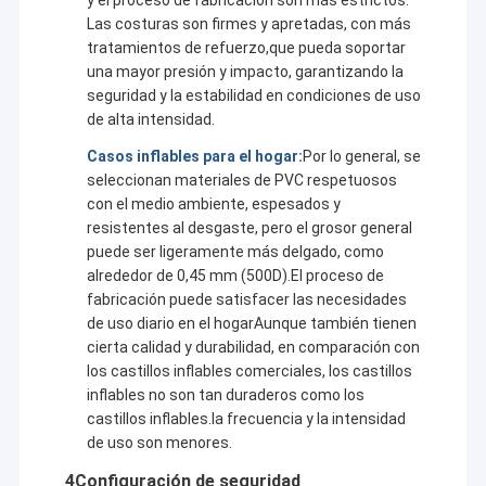
Las costuras son firmes y apretadas, con más
tratamientos de refuerzo,que pueda soportar
una mayor presión y impacto, garantizando la
seguridad y la estabilidad en condiciones de uso
de alta intensidad.
Casos inflables para el hogar:
Por lo general, se
seleccionan materiales de PVC respetuosos
con el medio ambiente, espesados y
resistentes al desgaste, pero el grosor general
puede ser ligeramente más delgado, como
alrededor de 0,45 mm (500D).El proceso de
fabricación puede satisfacer las necesidades
de uso diario en el hogarAunque también tienen
cierta calidad y durabilidad, en comparación con
Inicio
los castillos inflables comerciales, los castillos
Guangzhou Kule Amusement Equipment Co.,
inflables no son tan duraderos como los
Productos
Ltd. y sus subsidiarias
castillos inflables.la frecuencia y la intensidad
de uso son menores.
Sobre nosotros
- ¿ Qué pasa?
es un destacado fabricante de marcas
4Configuración de seguridad
registradas en Guangzhou, China, con casi una década de