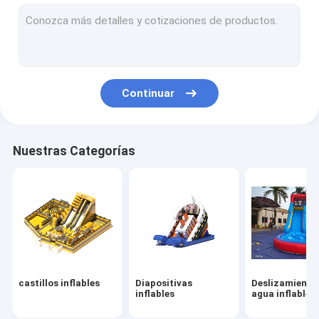
Obstáculos inflables
Juegos inflables
Tiendas de campaña inflables
Continuar
Arcos inflables
Juguetes flotantes de agua inflables
Nuestras Categorías
Obstáculos de agua inflables
Castillos de agua inflables
parque inflable del agua
Patio suave
castillos inflables
Diapositivas
Deslizamiento
Deslizamiento del castillo de rebote
inflables
agua inflables