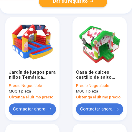
Dar su requisito
Jardín de juegos para
Casa de dulces
niños Temática
castillo de salto
Peppa Pig Castillo de
inflable con
Precio:
Negociable
Precio:
Negociable
salto inflable
toboganes
MOQ:
1 pieza
MOQ:
1 pieza
Obtenga el último precio
Obtenga el último precio
Contactar ahora
Contactar ahora