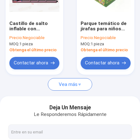
Visita a la fábrica
Control de calidad
Castillo de salto
Parque temático de
inflable con
jirafas para niños
Contáctenos
obstáculos de
desarrollo físico
Precio:
Negociable
Precio:
Negociable
escalada
MOQ:
1 pieza
MOQ:
1 pieza
Noticias
Obtenga el último precio
Obtenga el último precio
Casos
Contactar ahora
Contactar ahora
Solicitar una cotización
Vea más
castillos inflables
Deja Un Mensaje
Le Responderemos Rápidamente
Diapositivas inflables
Deslizamientos de agua inflables