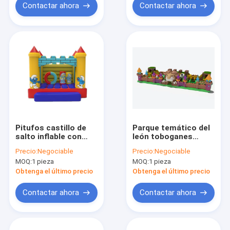
Organizadores de
Contactar ahora
Contactar ahora
eventos y empresas
de alquiler
Pitufos castillo de
Parque temático del
salto inflable con
león toboganes
pilares y anillo de
inflables castillo de
Precio:
Negociable
Precio:
Negociable
círculo
salto para niños
MOQ:
1 pieza
MOQ:
1 pieza
Obtenga el último precio
Obtenga el último precio
Contactar ahora
Contactar ahora