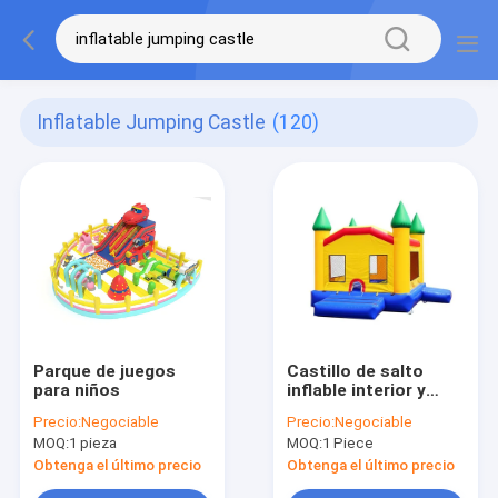
Inflatable Jumping Castle
(120)
Parque de juegos
Castillo de salto
para niños
inflable interior y
exterior Color
Precio:
Negociable
Precio:
Negociable
personalizado
MOQ:
1 pieza
MOQ:
1 Piece
Atracción ideal para
parques de
Obtenga el último precio
Obtenga el último precio
diversiones