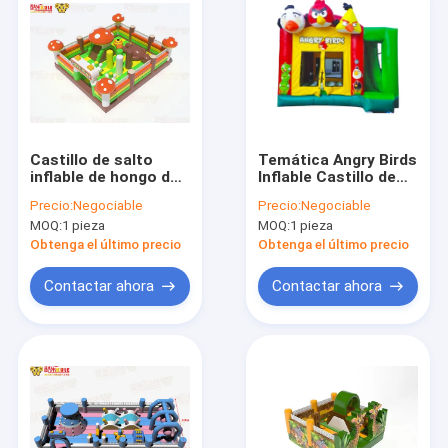
Castillo de salto
Temática Angry Birds
inflable de hongo de
Inflable Castillo de
tamaño pequeño
Salto Doble Cosida
Precio:
Negociable
Precio:
Negociable
para niños pequeños
MOQ:
1 pieza
MOQ:
1 pieza
Obtenga el último precio
Obtenga el último precio
Contactar ahora
Contactar ahora
Inicio
Productos
Sobre nosotros