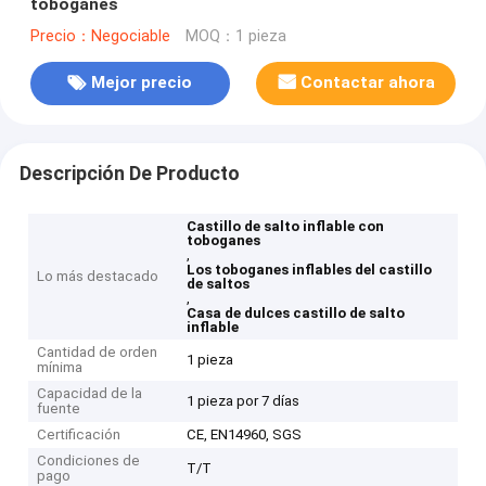
toboganes
Precio：Negociable
MOQ：1 pieza
Mejor precio
Contactar ahora
Descripción De Producto
Castillo de salto inflable con
toboganes
,
Los toboganes inflables del castillo
Lo más destacado
de saltos
,
Casa de dulces castillo de salto
inflable
Cantidad de orden
1 pieza
mínima
Capacidad de la
1 pieza por 7 días
fuente
Certificación
CE, EN14960, SGS
Condiciones de
T/T
pago