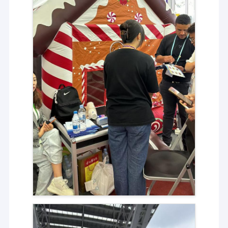
profunda participación en la industria dinámica de inflables.000
Visita a la fábrica
m2 de fábrica tiene un diseño a gran escala y
racionalIntegrando I+D, producción y ventas, la compañía reúne
Control de calidad
a los mejores diseñadores de juguetes inflables que dotan a los
productos de una vitalidad vívida a través del ingenio
Contáctenos
creativo,junto con trabajadores de costura altamente
calificados que demuestran profesionalismo en cada punto y
trabajadores de sellado experimentados que aseguran el
Noticias
sellado perfecto del producto. Manteniendo los valores
fundamentales de "integridad, servicio, calidad y ganar-ganar",
Casos
Kule continúa avanzando y ofreciendo productos y servicios de
primera calidad a los clientes.
Solicitar una cotización
castillos inflables
Diapositivas inflables
Deslizamientos de agua inflables