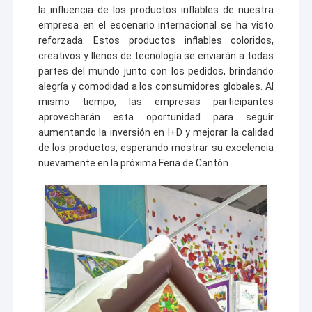
la influencia de los productos inflables de nuestra
empresa en el escenario internacional se ha visto
reforzada. Estos productos inflables coloridos,
creativos y llenos de tecnología se enviarán a todas
partes del mundo junto con los pedidos, brindando
alegría y comodidad a los consumidores globales. Al
mismo tiempo, las empresas participantes
aprovecharán esta oportunidad para seguir
aumentando la inversión en I+D y mejorar la calidad
de los productos, esperando mostrar su excelencia
nuevamente en la próxima Feria de Cantón.
Inicio
Guangzhou Kule Amusement Equipment Co.,
Productos
Ltd. y sus subsidiarias
Sobre nosotros
- ¿ Qué pasa?
es un destacado fabricante de marcas
registradas en Guangzhou, China, con casi una década de