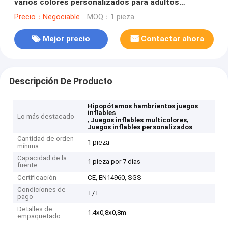
varios colores personalizados para adultos
adolescentes
Precio：Negociable
MOQ：1 pieza
Mejor precio
Contactar ahora
Descripción De Producto
Hipopótamos hambrientos juegos
inflables
Lo más destacado
,
,
Juegos inflables multicolores
Juegos inflables personalizados
Cantidad de orden
1 pieza
mínima
Capacidad de la
1 pieza por 7 días
fuente
Certificación
CE, EN14960, SGS
Condiciones de
T/T
pago
Detalles de
1.4x0,8x0,8m
empaquetado