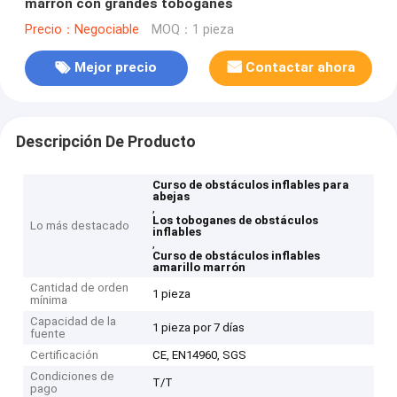
marrón con grandes toboganes
Precio：Negociable
MOQ：1 pieza
Mejor precio
Contactar ahora
Descripción De Producto
Curso de obstáculos inflables para
abejas
,
Los toboganes de obstáculos
Lo más destacado
inflables
,
Curso de obstáculos inflables
amarillo marrón
Cantidad de orden
1 pieza
mínima
Capacidad de la
1 pieza por 7 días
fuente
Certificación
CE, EN14960, SGS
Condiciones de
T/T
pago