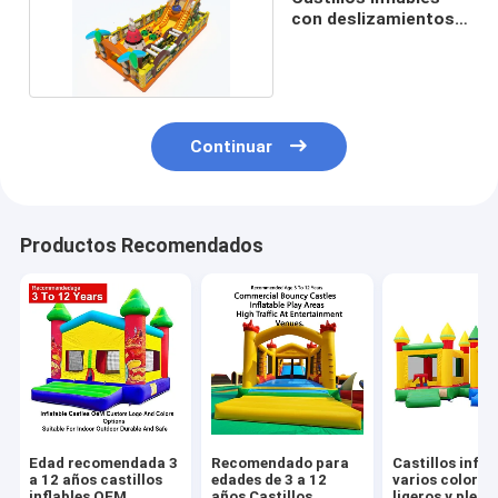
con deslizamientos y
obstáculos
Continuar
Productos Recomendados
Edad recomendada 3
Recomendado para
Castillos infla
a 12 años castillos
edades de 3 a 12
varios colores
inflables OEM
años Castillos
ligeros y plega