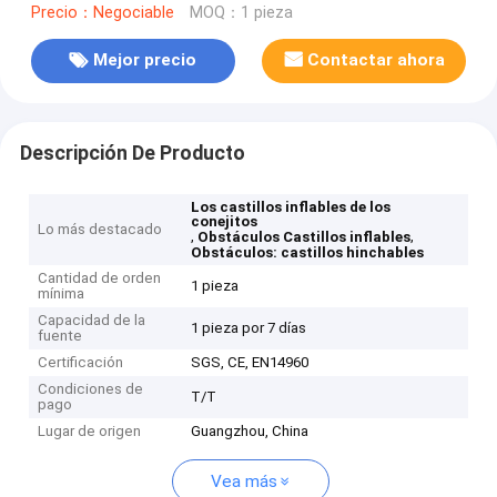
Precio：Negociable
MOQ：1 pieza
Mejor precio
Contactar ahora
Descripción De Producto
Los castillos inflables de los
conejitos
Lo más destacado
,
,
Obstáculos Castillos inflables
Obstáculos: castillos hinchables
Cantidad de orden
1 pieza
mínima
Capacidad de la
1 pieza por 7 días
fuente
Certificación
SGS, CE, EN14960
Condiciones de
T/T
pago
Lugar de origen
Guangzhou, China
Vea más