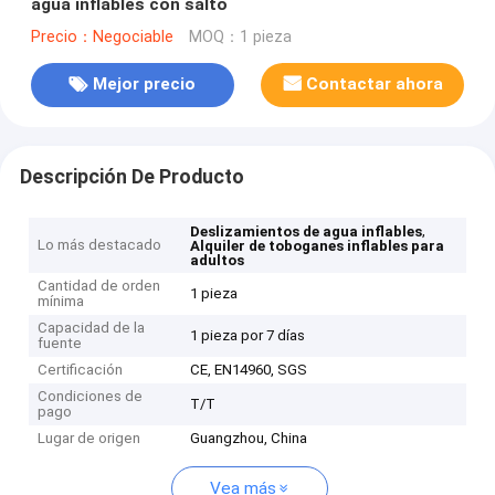
agua inflables con salto
Precio：Negociable
MOQ：1 pieza
Mejor precio
Contactar ahora
Descripción De Producto
,
Deslizamientos de agua inflables
Lo más destacado
Alquiler de toboganes inflables para
adultos
Cantidad de orden
1 pieza
mínima
Capacidad de la
1 pieza por 7 días
fuente
Certificación
CE, EN14960, SGS
Condiciones de
T/T
pago
Lugar de origen
Guangzhou, China
Vea más