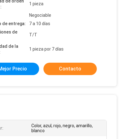
ad de orden
1 pieza
:
:
Negociable
 de entrega:
7 a 10 días
iones de
T/T
dad de la
1 pieza por 7 días
:
Mejor Precio
Contacto
Color, azul, rojo, negro, amarillo,
r:
blanco