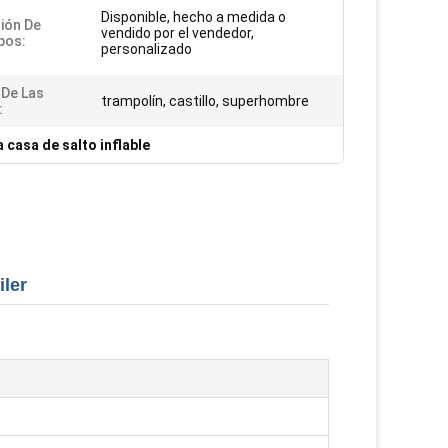
Disponible, hecho a medida o
ión De
vendido por el vendedor,
pos:
personalizado
De Las
trampolín, castillo, superhombre
:
a casa de salto inflable
iler