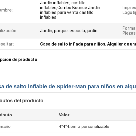
Jardín inflables, castillo
inflables,Combo Bounce Jardín
Impres
ombre:
inflables para venta castillo
Logoti
inflables
Forma 
ilización:
Jardín, parque, escuela, jardín.
Piezas
saltar:
Casa de salto inflada para niños
,
Alquiler de un
pción de producto
a de salto inflable de Spider-Man para niños en alqu
ibutos del producto
ributo
Valor
amaño
4*4*4.5m o personalizable