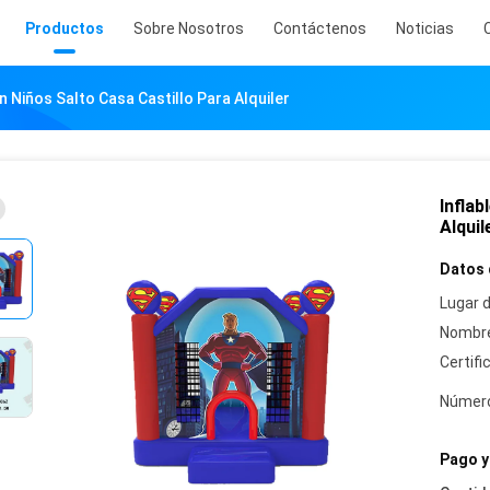
Productos
Sobre Nosotros
Contáctenos
Noticias
n Niños Salto Casa Castillo Para Alquiler
Inflab
Alquil
Datos 
Lugar d
Nombre
Certifi
Número
Pago y