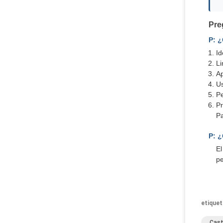
Pre
P: 
Id
Li
Ap
Us
Pe
Pr
Pa
P: ¿
El
pe
etiquet
Cast