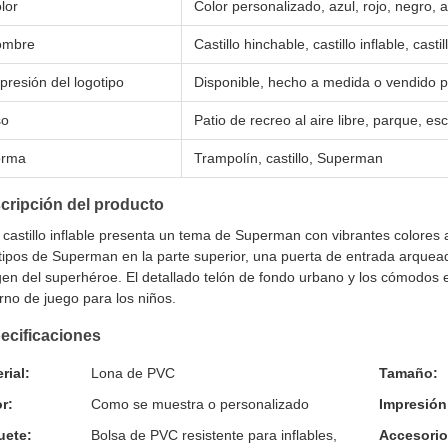
lor
Color personalizado, azul, rojo, negro, a
ombre
Castillo hinchable, castillo inflable, cas
presión del logotipo
Disponible, hecho a medida o vendido p
so
Patio de recreo al aire libre, parque, escu
orma
Trampolín, castillo, Superman
cripción del producto
 castillo inflable presenta un tema de Superman con vibrantes colores az
tipos de Superman en la parte superior, una puerta de entrada arquead
en del superhéroe. El detallado telón de fondo urbano y los cómodos
rno de juego para los niños.
ecificaciones
rial:
Lona de PVC
Tamaño:
r:
Como se muestra o personalizado
Impresión
uete:
Bolsa de PVC resistente para inflables,
Accesorio