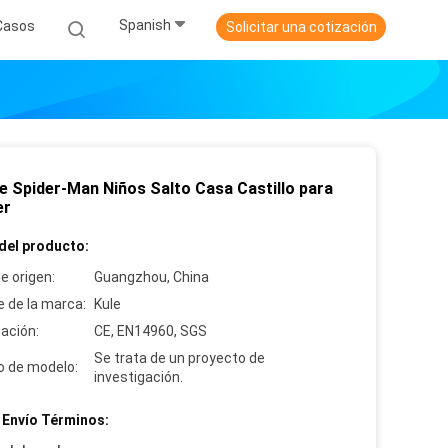
Spanish
Casos
Solicitar una cotización
le Spider-Man Niños Salto Casa Castillo para
er
del producto:
e origen:
Guangzhou, China
 de la marca:
Kule
cación:
CE, EN14960, SGS
Se trata de un proyecto de
 de modelo:
investigación.
 Envío Términos: