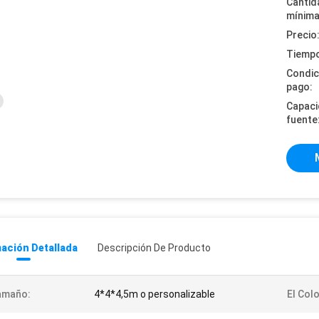
Cantid
mínima
Precio
Tiempo
Condic
pago:
Capaci
fuente
ación Detallada
Descripción De Producto
amaño:
4*4*4,5m o personalizable
El Colo