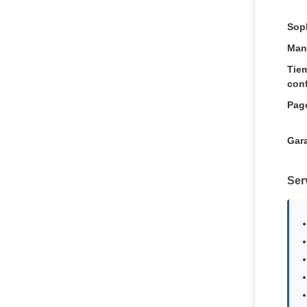
Sop
Man
Tie
conf
Pag
Gara
Serv