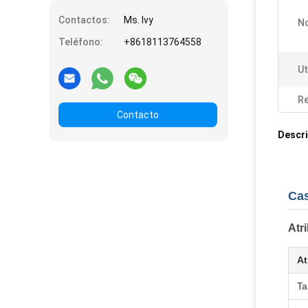
Contactos:
Ms. Ivy
N
Teléfono:
+8618113764558
Ut
Re
Contacto
Descri
Cas
Atr
At
T