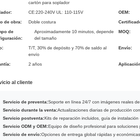
cartón para soplador
lador:
CE:220-240V UL: 110-115V
OEM:
o de obra:
Doble costura
Certificad
mpo de
Aproximadamente 10 minutos, depende
MOQ:
iguración:
del tamaño
o:
T/T, 30% de depósito y 70% de saldo al
Envío:
envío
ntía:
2 años
Aplicació
icio al cliente
Servicio de preventa:
Soporte en línea 24/7 con imágenes reales del
Servicio durante la venta:
Actualizaciones diarias de producción con
Servicio postventa:
Kits de reparación incluidos, guía de instalación
Servicio ODM y OEM:
Equipo de diseño profesional para soluciones
Servicio de envío:
Opciones de entrega global rápidas y económica