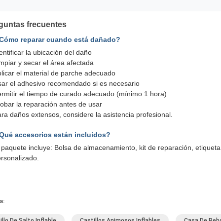
guntas frecuentes
¿Cómo reparar cuando está dañado?
entificar la ubicación del daño
mpiar y secar el área afectada
licar el material de parche adecuado
ar el adhesivo recomendado si es necesario
rmitir el tiempo de curado adecuado (mínimo 1 hora)
obar la reparación antes de usar
ra daños extensos, considere la asistencia profesional.
Qué accesorios están incluidos?
 paquete incluye: Bolsa de almacenamiento, kit de reparación, etiqueta
rsonalizado.
a:
illo De Salto Inflable
Castillos Animosos Inflables
Casa De Rebot