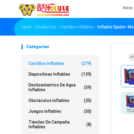
Inicio
Inicio
Productos
Castillos Inflables
Inflable Spider-Ma
Categorías
Castillos Inflables
(279)
Diapositivas Inflables
(139)
Deslizamientos De Agua
(59)
Inflables
Obstáculos Inflables
(35)
Juegos Inflables
(50)
Tiendas De Campaña
(8)
Inflables