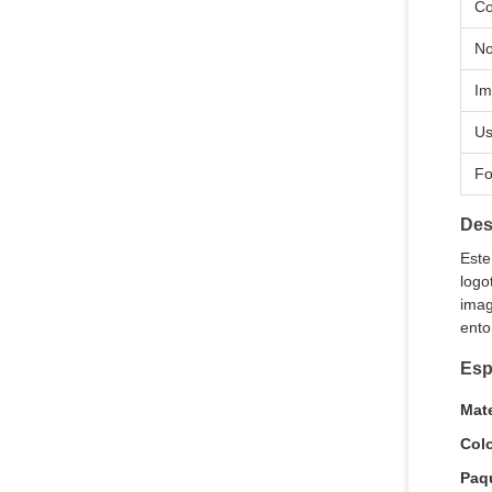
Co
N
Im
U
F
Des
Este
logo
imag
ento
Esp
Mate
Colo
Paq