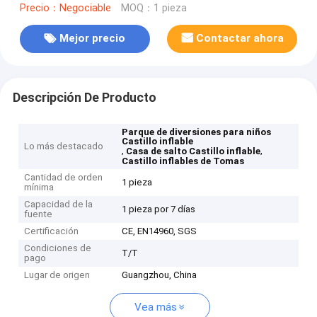
Precio：Negociable
MOQ：1 pieza
Mejor precio
Contactar ahora
Descripción De Producto
Parque de diversiones para niños
Castillo inflable
Lo más destacado
,
,
Casa de salto Castillo inflable
Castillo inflables de Tomas
Cantidad de orden
1 pieza
mínima
Capacidad de la
1 pieza por 7 días
fuente
Certificación
CE, EN14960, SGS
Condiciones de
T/T
pago
Lugar de origen
Guangzhou, China
Vea más