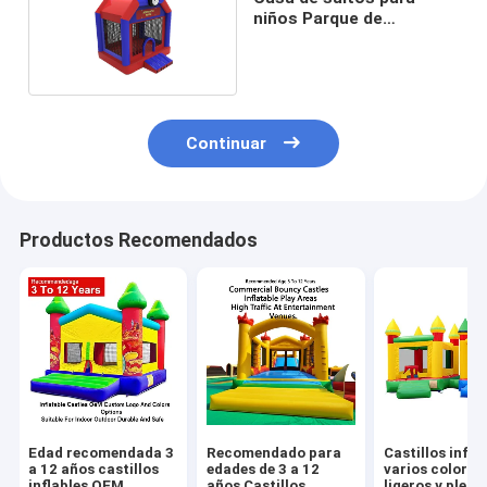
niños Parque de
diversiones
Continuar
Productos Recomendados
Edad recomendada 3
Recomendado para
Castillos infla
a 12 años castillos
edades de 3 a 12
varios colores
inflables OEM
años Castillos
ligeros y plega